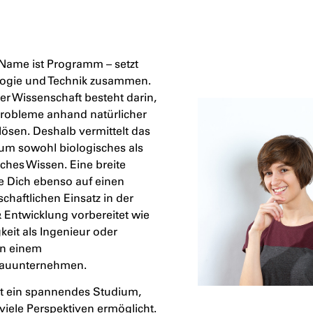
 Name ist Programm – setzt
ologie und Technik zusammen.
ser Wissenschaft besteht darin,
Probleme anhand natürlicher
 lösen. Deshalb vermittelt das
um sowohl biologisches als
ches Wissen. Eine breite
ie Dich ebenso auf einen
chaftlichen Einsatz in der
 Entwicklung vorbereitet wie
gkeit als Ingenieur oder
in einem
auunternehmen.
et ein spannendes Studium,
 viele Perspektiven ermöglicht.