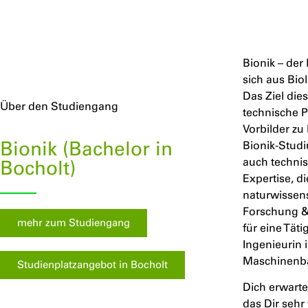
Bionik – der
sich aus Bi
Das Ziel die
Über den Studiengang
technische 
Vorbilder zu
Bionik (Bachelor in
Bionik-Studi
auch technis
Bocholt)
Expertise, d
naturwissens
Forschung &
mehr zum Studiengang
für eine Täti
Ingenieurin 
Maschinenb
Studienplatzangebot in Bocholt
Dich erwart
das Dir sehr